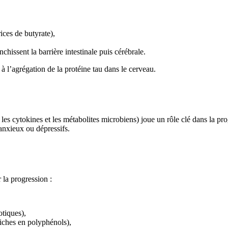
ices de butyrate),
hissent la barrière intestinale puis cérébrale.
à l’agrégation de la protéine tau dans le cerveau.
, les cytokines et les métabolites microbiens) joue un rôle clé dans la p
anxieux ou dépressifs.
r la progression :
otiques),
iches en polyphénols),