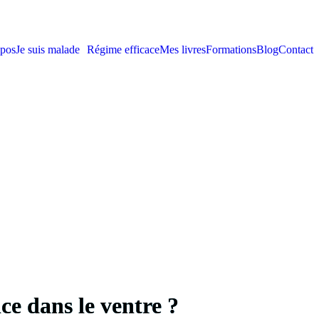
pos
Je suis malade
Régime efficace
Mes livres
Formations
Blog
Contact
e dans le ventre ?