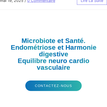
mai 19, 2025
/
0 Commentaire
Lire La Suite
DR RICHARD HADDAD
Microbiote et Santé.
Endométriose et Harmonie
digestive
Equilibre neuro cardio
vasculaire
CONTACTEZ-NOUS