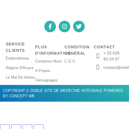
SERVICE
PLUS
CONDITION
CONTACT
CLIENTS
+ 33 628
D'INFORMATION
GÉNÉRAL
Endométriose
93 29 97
Contactez-Nous
C.G.V.
contact@mede
Régime Efficace
A Propos
Le Mal De Ventre
Témoignages
COPYRIGHT © 2026LE SITE DE MEDECINE INTEGRALE POWERED
BY CONCEPT WB