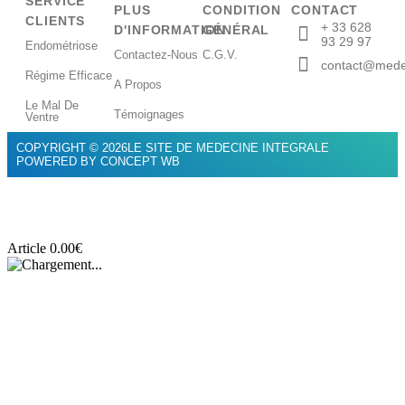
SERVICE
PLUS
CONDITION
CONTACT
CLIENTS
+ 33 628
D'INFORMATION
GÉNÉRAL
93 29 97
Endométriose
Contactez-Nous
C.G.V.
contact@medec
Régime Efficace
A Propos
Le Mal De
Témoignages
Ventre
COPYRIGHT © 2026LE SITE DE MEDECINE INTEGRALE
POWERED BY CONCEPT WB
Article
0.00
€