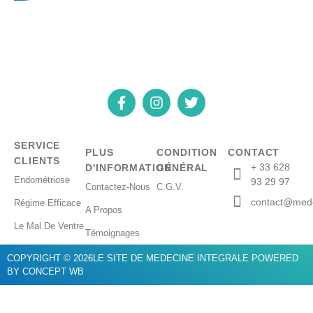
SERVICE
PLUS
CONDITION
CONTACT
CLIENTS
+ 33 628
D'INFORMATION
GÉNÉRAL
Endométriose
93 29 97
Contactez-Nous
C.G.V.
contact@mede
Régime Efficace
A Propos
Le Mal De Ventre
Témoignages
COPYRIGHT © 2026LE SITE DE MEDECINE INTEGRALE POWERED
BY CONCEPT WB