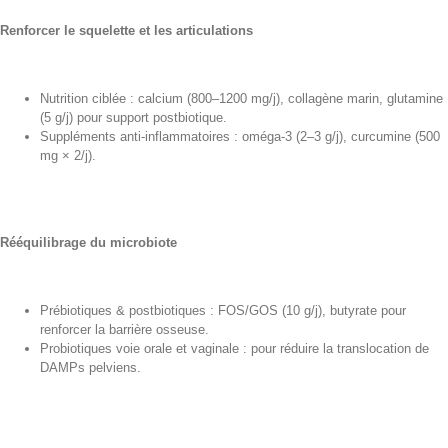
Renforcer le squelette et les articulations
Nutrition ciblée : calcium (800–1200 mg/j), collagène marin, glutamine
(5 g/j) pour support postbiotique.
Suppléments anti-inflammatoires : oméga-3 (2–3 g/j), curcumine (500
mg × 2/j).
Rééquilibrage du microbiote
Prébiotiques & postbiotiques : FOS/GOS (10 g/j), butyrate pour
renforcer la barrière osseuse.
Probiotiques voie orale et vaginale : pour réduire la translocation de
DAMPs pelviens.