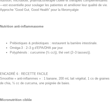
nutrition, microbiote, pharmacothérapie ciblée et thérapies complémentaires
—est essentielle pour soulager les patientes et améliorer leur qualité de vie.
Approche “Good Gut, Good Health” pour la fibromyalgie
Nutrition anti-inflammasome
Prébiotiques & probiotiques : restaurent la barrière intestinale.
Oméga-3 : 2–3 g d’EPA/DHA par jour.
Polyphénols : curcumine (½ cc/j), thé vert (2–3 tasses/j).
ENCADRÉ 6 : RECETTE FACILE
Smoothie « anti-inflammes » : 1 banane, 200 mL lait végétal, 1 cs de graines
de chia, ½ cc de curcuma, une poignée de baies.
Micronutrition ciblée