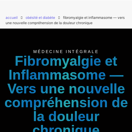
accueil
obésité et diabète
fibromyalgie et inflammasome — vers
une nouvelle compréhension de la douleur chronique
MÉDECINE INTÉGRALE
Fibromyalgie et
Inflammasome —
Vers une nouvelle
compréhension de
la douleur
chronique